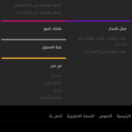
شقق مفروشة في المهندسين
شقق مفروشة في مدينه نصر
فيلل للايجار
عقارات للبيع
فيلا دوبلكس بأرقى مواقع مصر
الجديدة
عربة التسوق
فيلا مفروشه في الشيخ زايد
من نحن
حسابي
خرائط جوجل
ميديا
نظام الأعلانات
الرئيسية
النصوص
النسخه الانجليزية
اتصل بنا