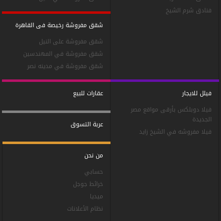
فنادق شرم الشيخ
شقق مفروشة رخيصة فى القاهرة
شقق مفروشة على النيل
شقق مفروشة في المهندسين
شقق مفروشة في مدينه نصر
فيلل للايجار
عقارات للبيع
فيلا دوبلكس بأرقى مواقع مصر
الجديدة
عربة التسوق
فيلا مفروشه في الشيخ زايد
من نحن
حسابي
خرائط جوجل
ميديا
نظام الأعلانات