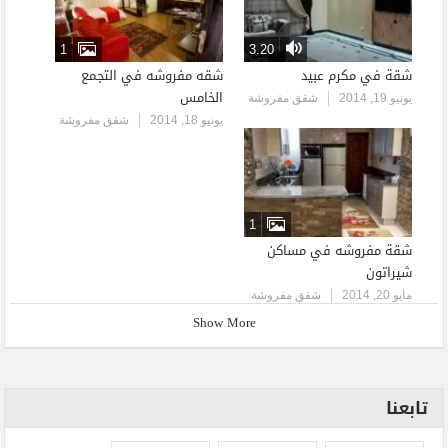
1
3.20
شقة في مكرم عبيد
شقه مفروشه في التجمع
الخامس
يونيو 19, 2014
شقق مفروشة
يونيو 18, 2014
شقق مفروشة
1
شقة مفروشه في مساكن
شيراتون
مايو 20, 2014
شقق مفروشة
Show More
تابعنا