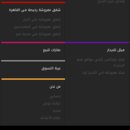
فنادق شرم الشيخ
شقق مفروشة رخيصة فى القاهرة
شقق مفروشة على النيل
شقق مفروشة في المهندسين
شقق مفروشة في مدينه نصر
فيلل للايجار
عقارات للبيع
فيلا دوبلكس بأرقى مواقع مصر
الجديدة
عربة التسوق
فيلا مفروشه في الشيخ زايد
من نحن
حسابي
خرائط جوجل
ميديا
نظام الأعلانات