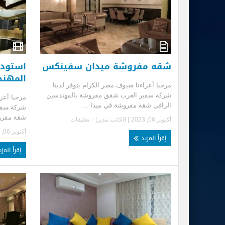
شقه مفروشة ميدان سفينكس
استود
المهن
مرحبا أعزاءنا ضيوف مصر الكرام يتوفر لدينا
شركة سفير العرب شقق مفروشة بالمهندسين
مرحبا أعزا
الراقي شقة مفروشة في ميدا ...
شركة سفي
شقة مفروش
أكتوبر 06, 2023
| الكاتب
مدير
|
٠ تعليقات
أكتوبر 06, 2023
إقرأ المزيد
إقرأ المز