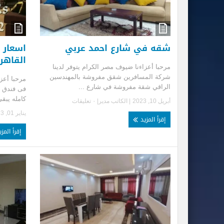
شقه في شارع احمد عربي
اسعار 
القاهر
مرحبا أعزاءنا ضيوف مصر الكرام يتوفر لدينا
شركة المسافرين شقق مفروشة بالمهندسين
مرحبا أعز
الراقي شقة مفروشة في شارع ...
فى فندق 
كامله يبق
أبريل 10, 2023
| الكاتب
مدير
|
٠ تعليقات
يناير 01, 2023
إقرأ المزيد
إقرأ المز