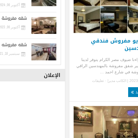
أكتوبر 06, 2024
شقه مفروشة 
أكتوبر 06, 2023
يو مفروش فندقي
شقه مفروشه ف
دسين
سبتمبر 18, 2021
ءنا ضيوف مصر الكرام يتوفر لدينا
ر شقق مفروشة بالمهندسين الراقي
ة في شارع احمد ...
الإعلان
| الكاتب
مدير
|
٠ تعليقات
يد