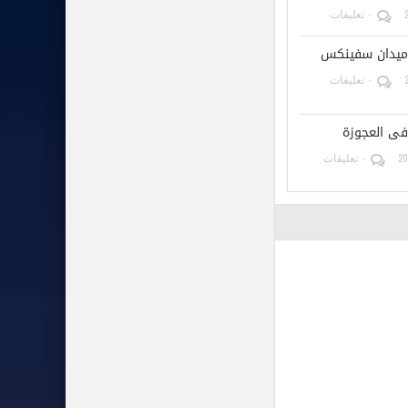
٠ تعليقات
ميدان سفينكس
٠ تعليقات
ى العجوزة
٠ تعليقات