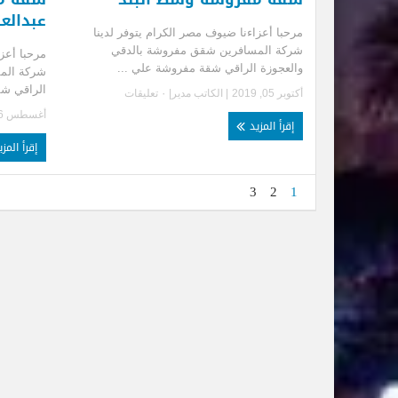
عبدالعز
مرحبا أعزاءنا ضيوف مصر الكرام يتوفر لدينا
شركة المسافرين شقق مفروشة بالدقي
مرحبا أعزا
والعجوزة الراقي شقة مفروشة علي ...
شركة الم
الراقي شق
أكتوبر 05, 2019
| الكاتب
مدير
|
٠ تعليقات
أغسطس 16, 2018
إقرأ المزيد
إقرأ المز
3
2
1