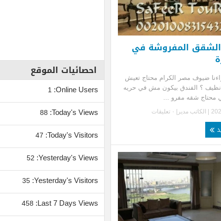
الشقق المفروشة في
ة
احصائيات الموقع
اءنا ضيوف مصر الكرام محتاج تعيش
نظيف ؟ الفندق بيكون مش في حريه
Online Users:
1
ي محتاج شقه مفرو ...
Today's Views:
| الكاتب
مدير
|
٠ تعليقات
88
يد
Today's Visitors:
47
Yesterday's Views:
52
Yesterday's Visitors:
35
Last 7 Days Views:
458