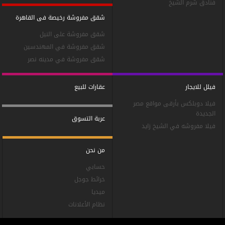
فنادق شرم الشيخ
شقق مفروشة رخيصة فى القاهرة
شقق مفروشة على النيل
شقق مفروشة في المهندسين
شقق مفروشة في مدينه نصر
فيلل للايجار
عقارات للبيع
فيلا دوبلكس بأرقى مواقع مصر
الجديدة
عربة التسوق
فيلا مفروشه في الشيخ زايد
من نحن
حسابي
خرائط جوجل
ميديا
نظام الأعلانات