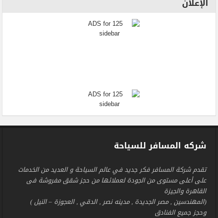
الإعلان
شركه المسافر للسياحة
تقدم شركة المسافر فكر جديد في عالم السياحة و العديد من الخدمات
على أعلى مستوى من الجودة لعملائها من حجز شقق مفروشة فى
القاهرة والجيزة
(المهندسين , مصر الجديدة , مدينه نصر , الدقي , العجوزة – النيل )
وحجز جميع الفنادق