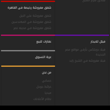
فنادق شرم الشيخ
شقق مفروشة رخيصة فى القاهرة
شقق مفروشة على النيل
شقق مفروشة في المهندسين
شقق مفروشة في مدينه نصر
فيلل للايجار
عقارات للبيع
فيلا دوبلكس بأرقى مواقع مصر
الجديدة
عربة التسوق
فيلا مفروشه في الشيخ زايد
من نحن
حسابي
خرائط جوجل
ميديا
نظام الأعلانات