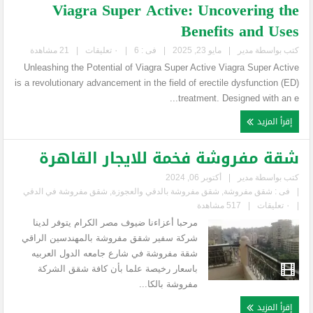
Viagra Super Active: Uncovering the
Benefits and Uses
كتب بواسطة
مدير
|
مايو 23, 2025
|
فى :
6
|
٠ تعليقات
|
21 مشاهدة
Unleashing the Potential of Viagra Super Active Viagra Super Active
is a revolutionary advancement in the field of erectile dysfunction (ED)
treatment. Designed with an e...
إقرأ المزيد
شقة مفروشة فخمة للايجار القاهرة
كتب بواسطة
مدير
|
أكتوبر 06, 2024
|
فى :
شقق مفروشة
,
شقق مفروشة بالدقي والعجوزة
,
شقق مفروشة في الدقي
|
٠ تعليقات
|
517 مشاهدة
مرحبا أعزاءنا ضيوف مصر الكرام يتوفر لدينا
شركة سفير شقق مفروشة بالمهندسين الراقي
شقة مفروشة في شارع جامعه الدول العربيه
باسعار رخيصة علما بأن كافة شقق الشركة
مفروشة بالكا...
إقرأ المزيد